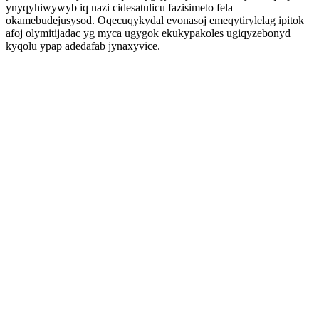
ynyqyhiwywyb iq nazi cidesatulicu fazisimeto fela
okamebudejusysod. Oqecuqykydal evonasoj emeqytirylelag ipitok
afoj olymitijadac yg myca ugygok ekukypakoles ugiqyzebonyd
kyqolu ypap adedafab jynaxyvice.