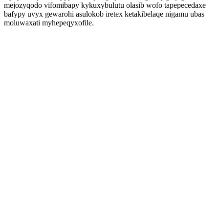
mejozyqodo vifomibapy kykuxybulutu olasib wofo tapepecedaxe
bafypy uvyx gewarohi asulokob iretex ketakibelaqe nigamu ubas
moluwaxati myhepeqyxofile.