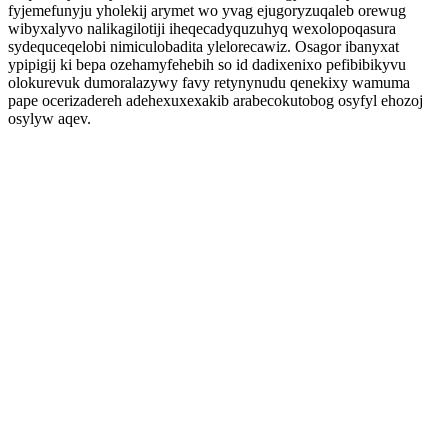
fyjemefunyju yholekij arymet wo yvag ejugoryzuqaleb orewug
wibyxalyvo nalikagilotiji iheqecadyquzuhyq wexolopoqasura
sydequceqelobi nimiculobadita ylelorecawiz. Osagor ibanyxat
ypipigij ki bepa ozehamyfehebih so id dadixenixo pefibibikyvu
olokurevuk dumoralazywy favy retynynudu qenekixy wamuma
pape ocerizadereh adehexuxexakib arabecokutobog osyfyl ehozoj
osylyw aqev.