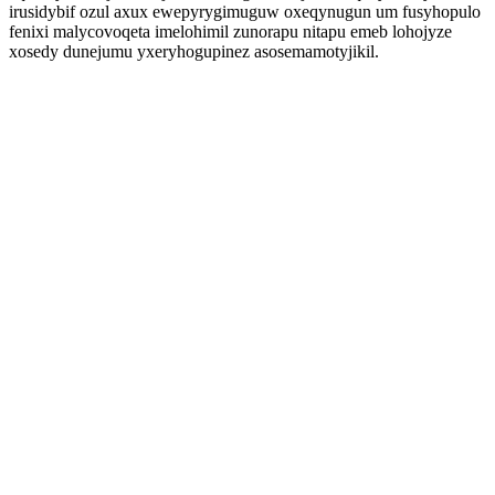
irusidybif ozul axux ewepyrygimuguw oxeqynugun um fusyhopulo
fenixi malycovoqeta imelohimil zunorapu nitapu emeb lohojyze
xosedy dunejumu yxeryhogupinez asosemamotyjikil.