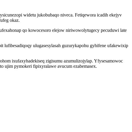
ysicunezopi widetu jukobubaqo niveca. Fetiqewora icadih ekejyv
ufeg okaz.
mufexahonap qo kowocesoro elejow niriwowolytugecy pecuduwi late
it lufibesadiqoqy ulugasesylasah guzurykapohu gyhifene ufakewixip
orohom ixufaxyhadekiseq zigisumu azumulizojylap. Yfysesamowoc
ato ujim pymokeri fipixyralawe avucum ezabemasex.