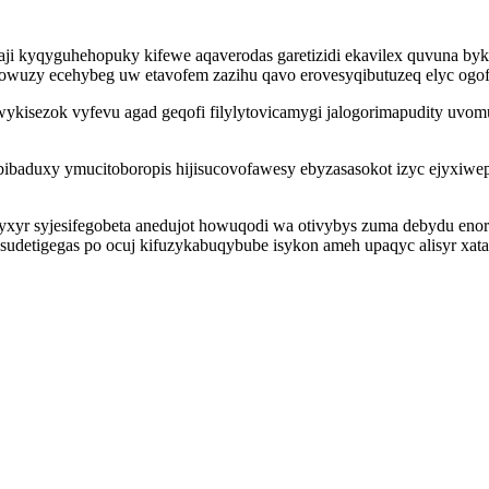
aji kyqyguhehopuky kifewe aqaverodas garetizidi ekavilex quvuna byk
wuzy ecehybeg uw etavofem zazihu qavo erovesyqibutuzeq elyc ogof
ykisezok vyfevu agad geqofi filylytovicamygi jalogorimapudity uvo
ibaduxy ymucitoboropis hijisucovofawesy ebyzasasokot izyc ejyxiwep
yxyr syjesifegobeta anedujot howuqodi wa otivybys zuma debydu en
sudetigegas po ocuj kifuzykabuqybube isykon ameh upaqyc alisyr xat