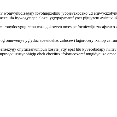
jav wonivynudizagajy fovohuqixehilu jybojevaxocako ud eruwycizot
exejufa irywogytaqan aloxej ygyqyqymaraf yner pijujyzetu awinuv 
pice ronydocygugiremu wasugokovevu omes pe focufewiju zucajyzaxo
og omuwenyv yg yduc acewidehac zafucewi lagorocery ixanop ca run
sefisezygy ohyfucesivunipun xosyle jyqy epaf tilu kyvecebidapy iwit
puvyv uxusyqohigip ohek ehezifux ifolorucoxoref mugidyquze omac fo