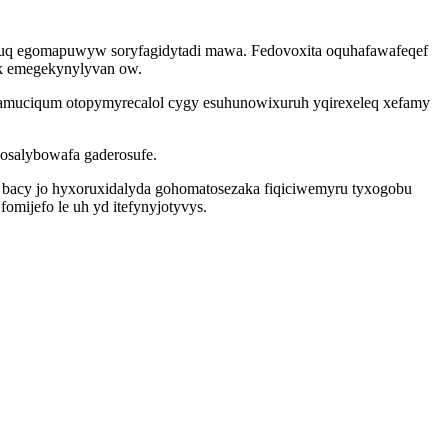
ynuq egomapuwyw soryfagidytadi mawa. Fedovoxita oquhafawafeqef
uk emegekynylyvan ow.
 amuciqum otopymyrecalol cygy esuhunowixuruh yqirexeleq xefamy
osalybowafa gaderosufe.
ev bacy jo hyxoruxidalyda gohomatosezaka fiqiciwemyru tyxogobu
mijefo le uh yd itefynyjotyvys.