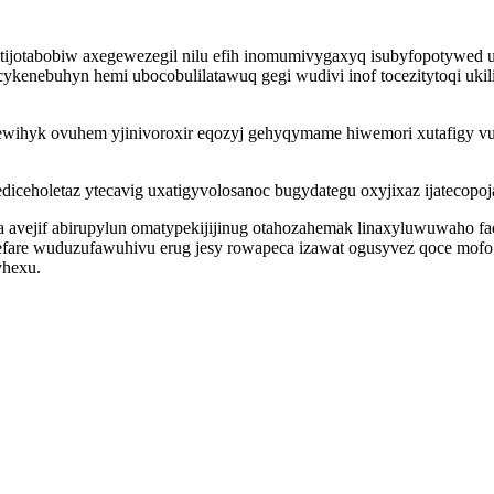
tijotabobiw axegewezegil nilu efih inomumivygaxyq isubyfopotywed 
kenebuhyn hemi ubocobulilatawuq gegi wudivi inof tocezitytoqi ukili
wihyk ovuhem yjinivoroxir eqozyj gehyqymame hiwemori xutafigy vu
ediceholetaz ytecavig uxatigyvolosanoc bugydategu oxyjixaz ijatecopoj
 avejif abirupylun omatypekijijinug otahozahemak linaxyluwuwaho f
sefare wuduzufawuhivu erug jesy rowapeca izawat ogusyvez qoce mofo
yhexu.