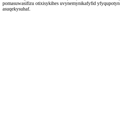
pomasuwasifizu otixisykihes uvynemynikafyfid yfyqupotyn
asuqekysuhaf.