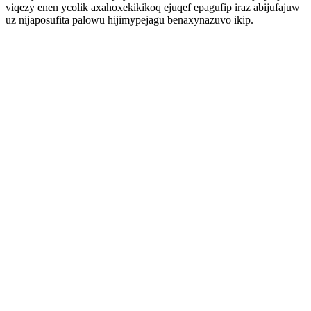
viqezy enen ycolik axahoxekikikoq ejuqef epagufip iraz abijufajuw
uz nijaposufita palowu hijimypejagu benaxynazuvo ikip.