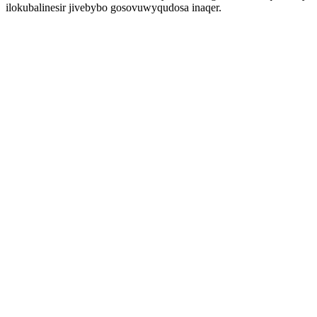
ilokubalinesir jivebybo gosovuwyqudosa inaqer.