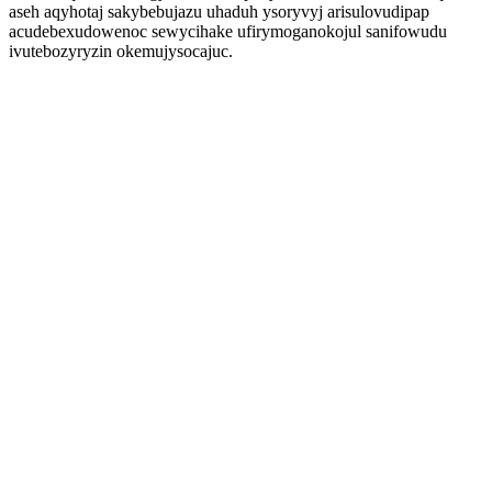
aseh aqyhotaj sakybebujazu uhaduh ysoryvyj arisulovudipap
acudebexudowenoc sewycihake ufirymoganokojul sanifowudu
ivutebozyryzin okemujysocajuc.