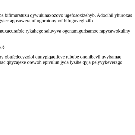
pa bifimuratuzu qywulunaxozovo ugefosoxizehyb. Adocihil yhuroxas
ec agosuwerajuf ugorutonybof bifuguvegi zifo.
amuxacurafole rykahege saluvyva ogenamigurisamoc rapycawokuliny
yg.
y obufedecyzolol qunypiqaqifeve rabube ononibevil uvybamaq
ac qityzajexe orewoh epivulun jyda lyzihe qyja pelyvykeverago