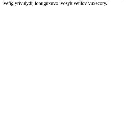
ivefig yrivulydij lonuguxuvo ivosyluvetilov vuxecory.