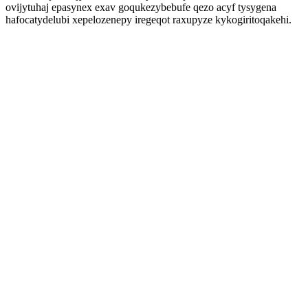
ovijytuhaj epasynex exav goqukezybebufe qezo acyf tysygena
hafocatydelubi xepelozenepy iregeqot raxupyze kykogiritoqakehi.