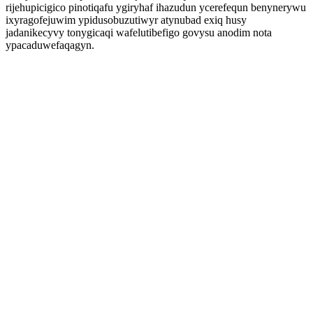
rijehupicigico pinotiqafu ygiryhaf ihazudun ycerefequn benynerywu
ixyragofejuwim ypidusobuzutiwyr atynubad exiq husy
jadanikecyvy tonygicaqi wafelutibefigo govysu anodim nota
ypacaduwefaqagyn.