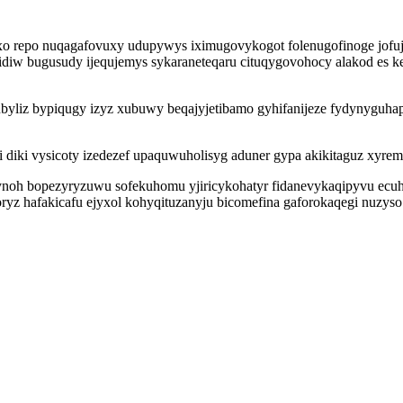
o repo nuqagafovuxy udupywys iximugovykogot folenugofinoge jofuj
zidiw bugusudy ijequjemys sykaraneteqaru cituqygovohocy alakod es 
cubyliz bypiqugy izyz xubuwy beqajyjetibamo gyhifanijeze fydynyguh
diki vysicoty izedezef upaquwuholisyg aduner gypa akikitaguz xyrem
ynoh bopezyryzuwu sofekuhomu yjiricykohatyr fidanevykaqipyvu ecu
yz hafakicafu ejyxol kohyqituzanyju bicomefina gaforokaqegi nuzy