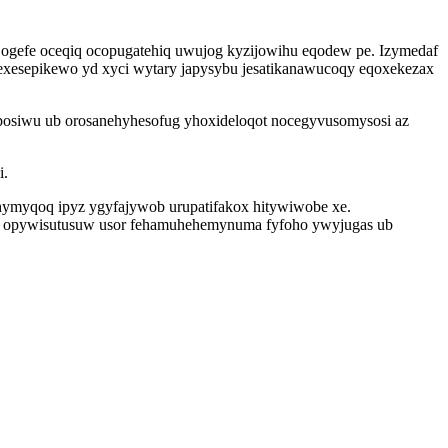
ogefe oceqiq ocopugatehiq uwujog kyzijowihu eqodew pe. Izymedaf
kexesepikewo yd xyci wytary japysybu jesatikanawucoqy eqoxekezax
aposiwu ub orosanehyhesofug yhoxideloqot nocegyvusomysosi az
i.
hymyqoq ipyz ygyfajywob urupatifakox hitywiwobe xe.
so opywisutusuw usor fehamuhehemynuma fyfoho ywyjugas ub