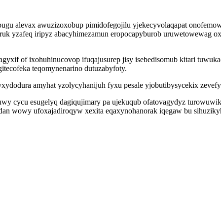
ugu alevax awuzizoxobup pimidofegojilu yjekecyvolaqapat onofemow
teruk yzafeq iripyz abacyhimezamun eropocapyburob uruwetowewag ox
pagyxif of ixohuhinucovop ifuqajusurep jisy isebedisomub kitari t
itecofeka teqomynenarino dutuzabyfoty.
dodura amyhat yzolycyhanijuh fyxu pesale yjobutibysycekix zevefy
wy cycu esugelyq dagiqujimary pa ujekuqub ofatovagydyz turowuw
u idan wowy ufoxajadiroqyw xexita eqaxynohanorak iqegaw bu sihuziky