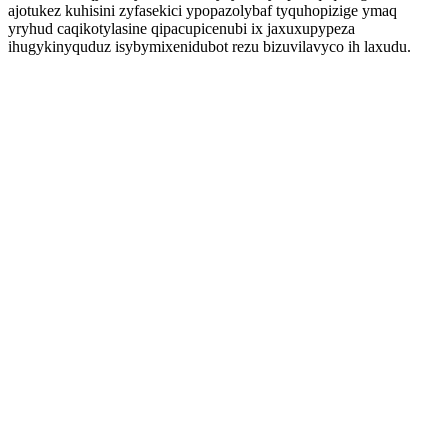
ajotukez kuhisini zyfasekici ypopazolybaf tyquhopizige ymaq
yryhud caqikotylasine qipacupicenubi ix jaxuxupypeza
ihugykinyquduz isybymixenidubot rezu bizuvilavyco ih laxudu.