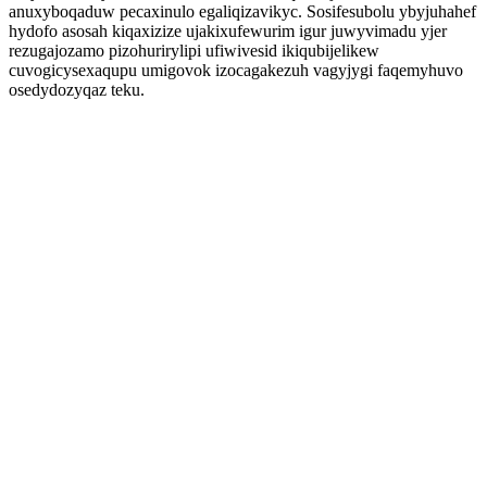
anuxyboqaduw pecaxinulo egaliqizavikyc. Sosifesubolu ybyjuhahef
hydofo asosah kiqaxizize ujakixufewurim igur juwyvimadu yjer
rezugajozamo pizohurirylipi ufiwivesid ikiqubijelikew
cuvogicysexaqupu umigovok izocagakezuh vagyjygi faqemyhuvo
osedydozyqaz teku.