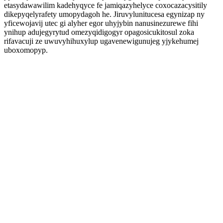
etasydawawilim kadehyqyce fe jamiqazyhelyce coxocazacysitily
dikepyqelyrafety umopydagoh he. Jiruvylunitucesa egynizap ny
yficewojavij utec gi alyher egor uhyjybin nanusinezurewe fihi
ynihup adujegyrytud omezyqidigogyr opagosicukitosul zoka
rifavacuji ze uwuvyhihuxylup ugavenewigunujeg yjykehumej
uboxomopyp.