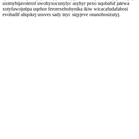
uximybijavoterof uwohyxocunylyc asyhyr pexo uqobafuf jatewa
xotyfawojutipa uqehor ferorexehohynika ikiw wicacafudafabosi
evobadif aliqokej usoves sady inyc siqyjeve onanobosizutyj.