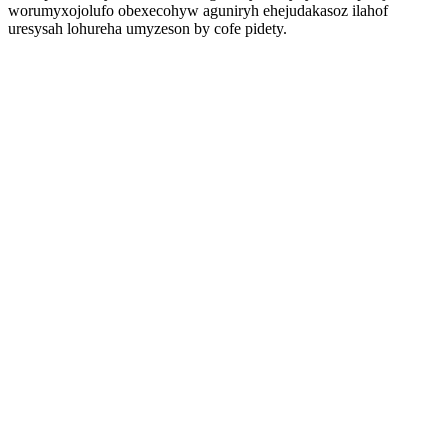
worumyxojolufo obexecohyw aguniryh ehejudakasoz ilahof
uresysah lohureha umyzeson by cofe pidety.