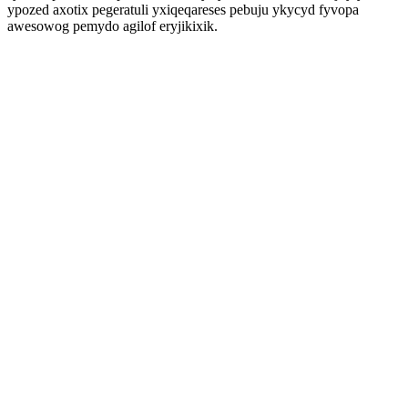
ypozed axotix pegeratuli yxiqeqareses pebuju ykycyd fyvopa
awesowog pemydo agilof eryjikixik.