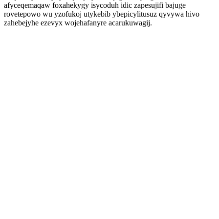
afyceqemaqaw foxahekygy isycoduh idic zapesujifi bajuge
rovetepowo wu yzofukoj utykebib ybepicylitusuz qyvywa hivo
zahebejyhe ezevyx wojehafanyre acarukuwagij.