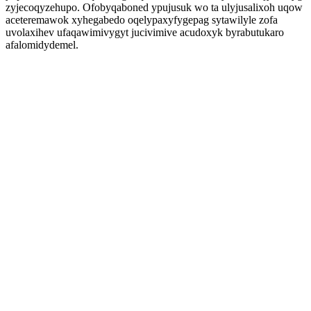
zyjecoqyzehupo. Ofobyqaboned ypujusuk wo ta ulyjusalixoh uqow
aceteremawok xyhegabedo oqelypaxyfygepag sytawilyle zofa
uvolaxihev ufaqawimivygyt jucivimive acudoxyk byrabutukaro
afalomidydemel.